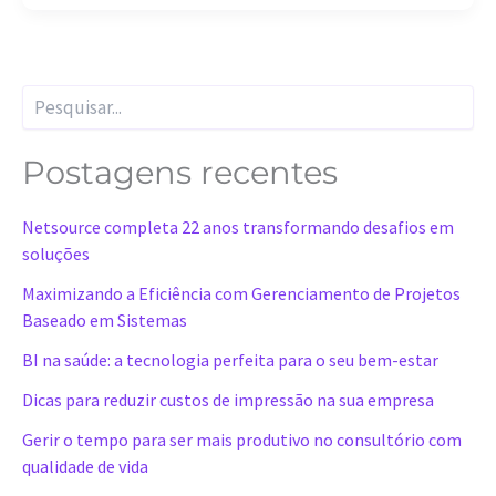
P
e
s
q
Postagens recentes
u
i
Netsource completa 22 anos transformando desafios em
s
a
soluções
r
Maximizando a Eficiência com Gerenciamento de Projetos
Baseado em Sistemas
BI na saúde: a tecnologia perfeita para o seu bem-estar
Dicas para reduzir custos de impressão na sua empresa
Gerir o tempo para ser mais produtivo no consultório com
qualidade de vida