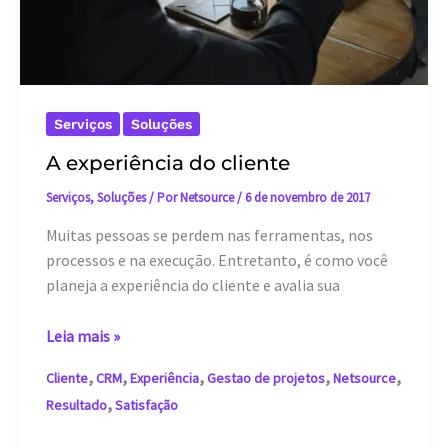
Serviços
Soluções
A experiência do cliente
Serviços
,
Soluções
/ Por
Netsource
/
6 de novembro de 2017
Muitas pessoas se perdem nas ferramentas, nos
processos e na execução. Entretanto, é como você
planeja a experiência do cliente e avalia sua
A
Leia mais »
experiência
,
,
,
,
,
Cliente
CRM
Experiência
Gestao de projetos
Netsource
do
,
Resultado
Satisfação
cliente