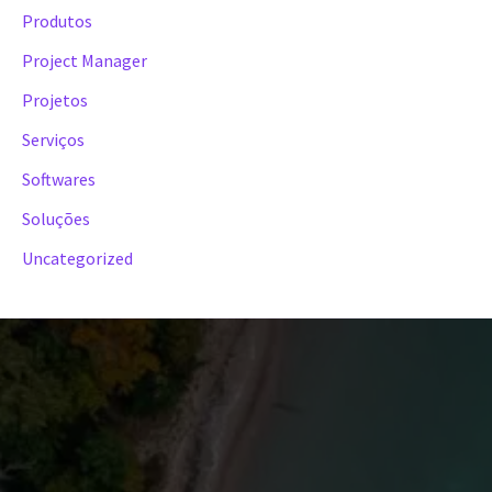
Produtos
Project Manager
Projetos
Serviços
Softwares
Soluções
Uncategorized