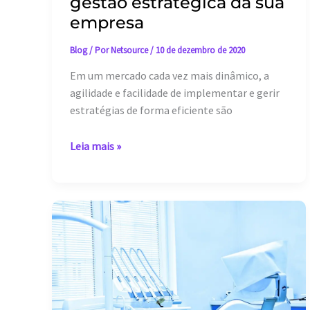
gestão estratégica da sua
empresa
Blog
/ Por
Netsource
/
10 de dezembro de 2020
Em um mercado cada vez mais dinâmico, a
agilidade e facilidade de implementar e gerir
estratégias de forma eficiente são
Como
Leia mais »
um
sistema
de
gestão
pode
melhorar
a
gestão
estratégica