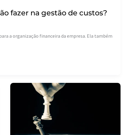
não fazer na gestão de custos?
 para a organização financeira da empresa. Ela também