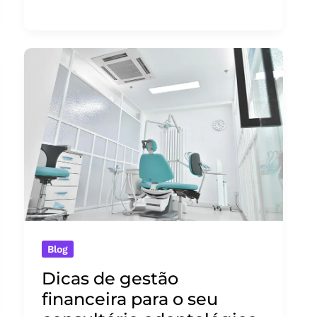
principais
pilares
de
Business
Intelligence
Blog
Dicas de gestão
financeira para o seu