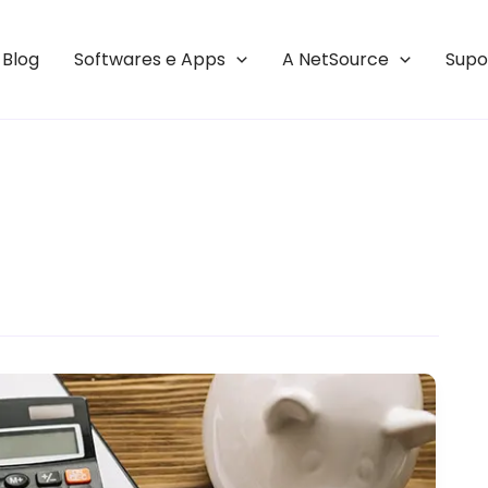
Blog
Softwares e Apps
A NetSource
Supo