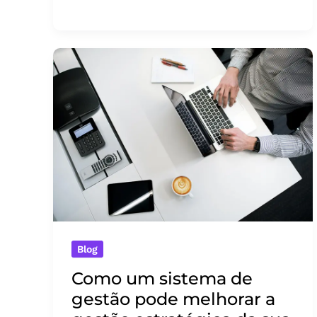
que
adotar
um
sistema
ERP?
Quais
são
os
seus
benefícios?
Blog
Como um sistema de
gestão pode melhorar a