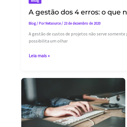
Blog
A gestão dos 4 erros: o que 
Blog
/ Por
Netsource
/
23 de dezembro de 2020
A gestão de custos de projetos não serve somente
possibilita um olhar
A
Leia mais »
gestão
dos
4
erros:
o
que
não
fazer
na
gestão