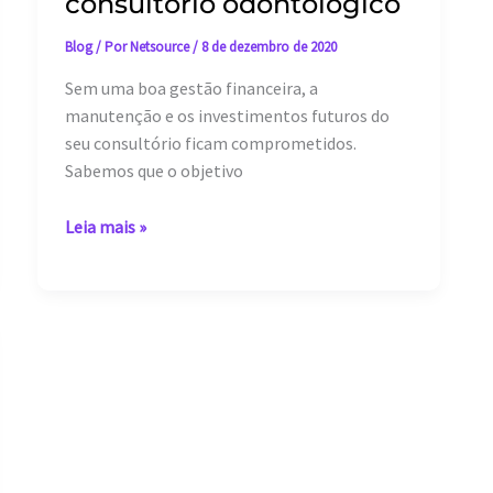
consultório odontológico
Blog
/ Por
Netsource
/
8 de dezembro de 2020
Sem uma boa gestão financeira, a
manutenção e os investimentos futuros do
seu consultório ficam comprometidos.
Sabemos que o objetivo
Dicas
Leia mais »
de
gestão
financeira
para
o
seu
consultório
odontológico