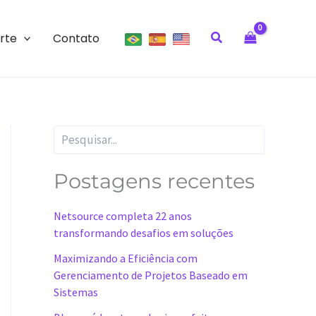
Pesquisar
rte
Contato
P
e
s
q
Postagens recentes
u
i
Netsource completa 22 anos
s
a
transformando desafios em soluções
r
Maximizando a Eficiência com
Gerenciamento de Projetos Baseado em
Sistemas