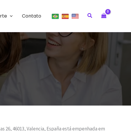
Pesquisar
rte
Contato
as 26, 46013, Valencia, España está empenhada em