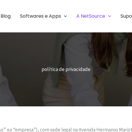
Blog
Softwares e Apps
A NetSource
Supo
política de privacidade
so” ou “empresa”), com sede legal na Avenida Hermanos Marist