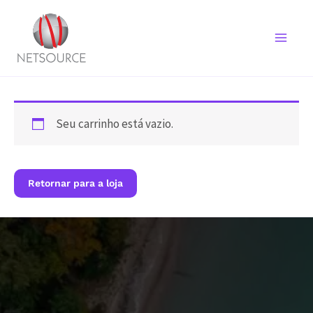
Ir
para
o
conteúdo
Seu carrinho está vazio.
Retornar para a loja