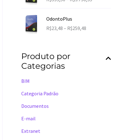
:
a
R
i
$
OdontoPlus
x
3
F
R$
23,48
–
R$
259,48
a
9
a
d
,
i
e
0
x
p
Produto por
0
a
r
a
Categorias
d
e
t
e
ç
r
p
BIM
o
a
r
:
v
Categoria Padrão
e
R
é
ç
$
Documentos
s
o
3
R
:
E-mail
3
$
R
3
1
Extranet
$
,
1