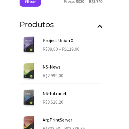
Preço:
R$20
—
R$3.740
Filtrar
r
r
o
e
e
r
ç
ç
:
Produtos
o
o
m
m
í
á
n
x
Project Union X
i
i
F
R$
39,00
–
R$
119,00
m
m
a
o
o
i
NS-News
x
R$
2.999,00
a
d
e
NS-Intranet
p
R$
3.528,20
r
e
ç
ArpPrintServer
o
F
R$
333,50
–
R$
3.736,35