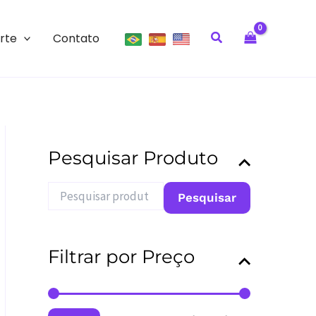
Pesquisar
rte
Contato
Pesquisar Produto
P
Pesquisar
e
s
q
u
Filtrar por Preço
i
s
a
r
P
P
p