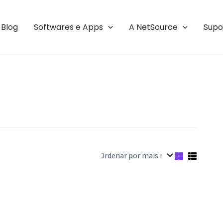
Blog
Softwares e Apps
A NetSource
Supo