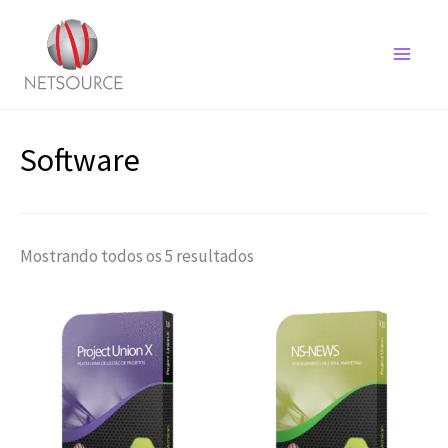
Ir
para
o
conteúdo
Software
Classificado
Mostrando todos os 5 resultados
por
mais
recente