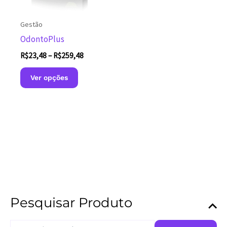
página
do
Gestão
produto
OdontoPlus
Faixa
R$
23,48
–
R$
259,48
de
Este
preço:
Ver opções
produto
R$23,48
através
tem
R$259,48
várias
variantes.
As
opções
podem
ser
escolhidas
Pesquisar Produto
na
página
P