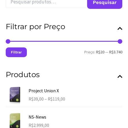
Pesquisar
do
e
s
produto
q
u
Filtrar por Preço
i
s
a
r
P
P
p
Preço:
R$20
—
R$3.740
Filtrar
r
r
o
e
e
r
ç
ç
:
Produtos
o
o
m
m
í
á
n
x
Project Union X
i
i
F
R$
39,00
–
R$
119,00
m
m
a
o
o
i
NS-News
x
R$
2.999,00
a