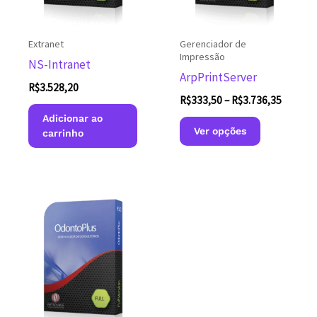
página
do
Extranet
Gerenciador de
produto
Impressão
NS-Intranet
ArpPrintServer
R$
3.528,20
Faixa
R$
333,50
–
R$
3.736,35
de
Adicionar ao
Este
preço:
Ver opções
carrinho
produto
R$333,
através
tem
R$3.736
várias
variantes.
As
opções
podem
ser
escolhidas
na