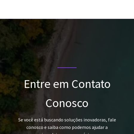
R
.
$
7
2
3
5
6
9
,
,
3
4
5
8
Entre em Contato
Conosco
Se você está buscando soluções inovadoras, fale
conosco e saiba como podemos ajudar a