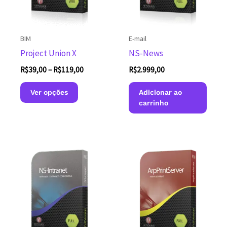
BIM
E-mail
Project Union X
NS-News
Faixa
R$
39,00
–
R$
119,00
R$
2.999,00
de
Este
preço:
Ver opções
Adicionar ao
produto
R$39,00
carrinho
através
tem
R$119,00
várias
variantes.
As
opções
podem
ser
escolhidas
na