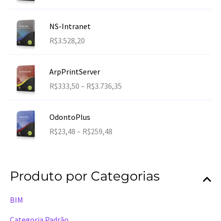
d
e
NS-Intranet
p
R$
3.528,20
r
e
ç
ArpPrintServer
o
F
R$
333,50
–
R$
3.736,35
:
a
R
i
$
OdontoPlus
x
3
F
R$
23,48
–
R$
259,48
a
9
a
d
,
i
e
0
x
p
Produto por Categorias
0
a
r
a
d
e
t
BIM
e
ç
r
p
o
Categoria Padrão