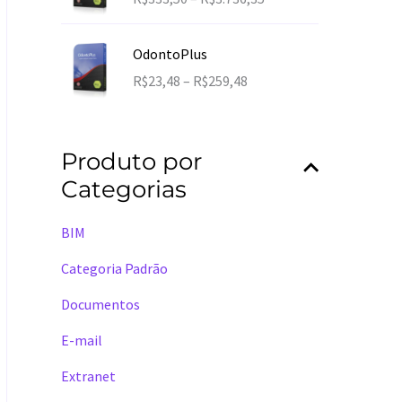
:
a
R
i
$
OdontoPlus
x
3
F
R$
23,48
–
R$
259,48
a
9
a
d
,
i
e
0
x
p
Produto por
0
a
r
a
Categorias
d
e
t
e
ç
r
p
BIM
o
a
r
:
v
Categoria Padrão
e
R
é
ç
$
Documentos
s
o
3
R
:
E-mail
3
$
R
3
1
Extranet
$
,
1