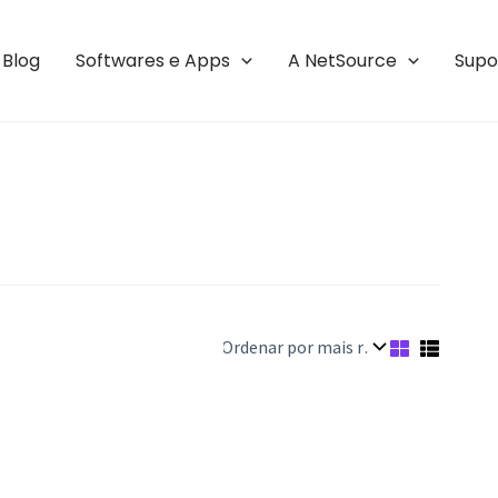
Blog
Softwares e Apps
A NetSource
Supo