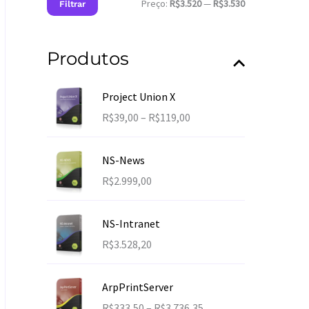
Preço:
R$3.520
—
R$3.530
Filtrar
r
r
o
e
e
r
ç
ç
:
Produtos
o
o
m
m
í
á
n
x
Project Union X
i
i
F
R$
39,00
–
R$
119,00
m
m
a
o
o
i
NS-News
x
R$
2.999,00
a
d
e
NS-Intranet
p
R$
3.528,20
r
e
ç
ArpPrintServer
o
F
R$
333,50
–
R$
3.736,35