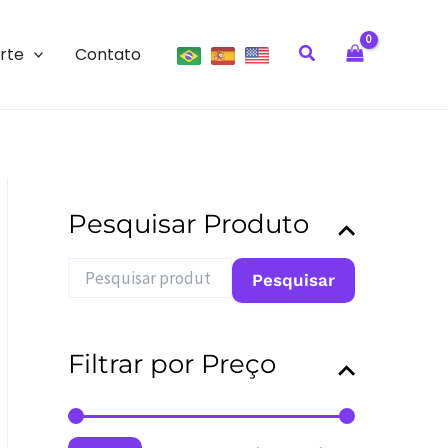
Pesquisar
rte
Contato
Pesquisar Produto
P
Pesquisar
e
s
q
u
Filtrar por Preço
i
s
a
r
P
P
p