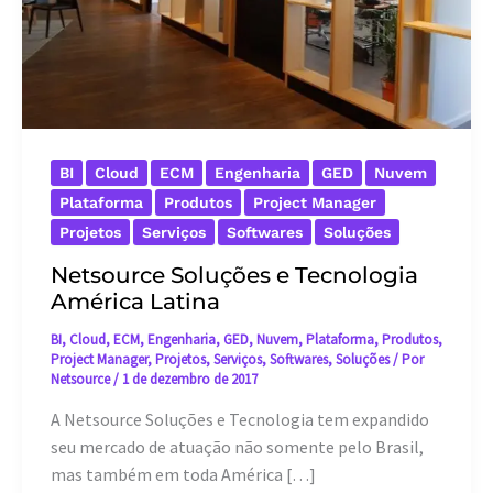
BI
Cloud
ECM
Engenharia
GED
Nuvem
Plataforma
Produtos
Project Manager
Projetos
Serviços
Softwares
Soluções
Netsource Soluções e Tecnologia
América Latina
BI
,
Cloud
,
ECM
,
Engenharia
,
GED
,
Nuvem
,
Plataforma
,
Produtos
,
Project Manager
,
Projetos
,
Serviços
,
Softwares
,
Soluções
/ Por
Netsource
/
1 de dezembro de 2017
A Netsource Soluções e Tecnologia tem expandido
seu mercado de atuação não somente pelo Brasil,
mas também em toda América […]