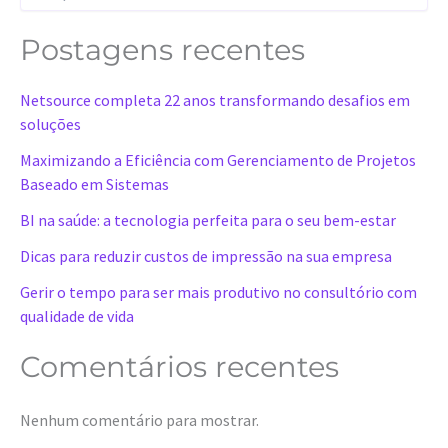
e
s
q
Postagens recentes
u
i
Netsource completa 22 anos transformando desafios em
s
a
soluções
r
Maximizando a Eficiência com Gerenciamento de Projetos
Baseado em Sistemas
BI na saúde: a tecnologia perfeita para o seu bem-estar
Dicas para reduzir custos de impressão na sua empresa
Gerir o tempo para ser mais produtivo no consultório com
qualidade de vida
Comentários recentes
Nenhum comentário para mostrar.