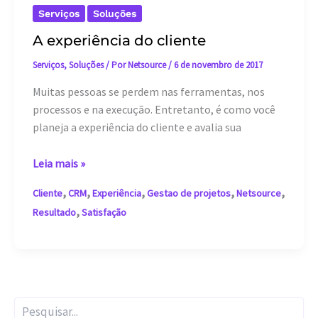
Serviços
Soluções
A experiência do cliente
Serviços
,
Soluções
/ Por
Netsource
/
6 de novembro de 2017
Muitas pessoas se perdem nas ferramentas, nos
processos e na execução. Entretanto, é como você
planeja a experiência do cliente e avalia sua
A
Leia mais »
experiência
,
,
,
,
,
Cliente
CRM
Experiência
Gestao de projetos
Netsource
do
,
Resultado
Satisfação
cliente
P