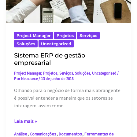
Project Manager
Projetos
Serviços
Soluções
Uncategorized
Sistema ERP de gestão
empresarial
Project Manager
,
Projetos
,
Serviços
,
Soluções
,
Uncategorized
/
Por
Netsource
/
13 de junho de 2018
Olhando para o negócio de forma mais abrangente
é possível entender a maneira que os setores se
interagem, assim como
Sistema
Leia mais »
ERP
,
,
,
Análise
Comunicações
Documentos
Ferramentas de
de