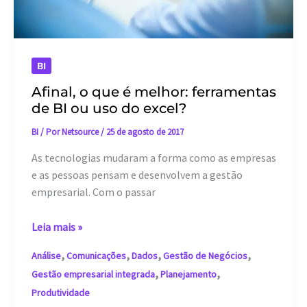
BI
Afinal, o que é melhor: ferramentas
de BI ou uso do excel?
BI
/ Por
Netsource
/
25 de agosto de 2017
As tecnologias mudaram a forma como as empresas
e as pessoas pensam e desenvolvem a gestão
empresarial. Com o passar
Afinal,
Leia mais »
o
,
,
,
,
Análise
Comunicações
Dados
Gestão de Negócios
que
,
,
Gestão empresarial integrada
Planejamento
é
Produtividade
melhor: