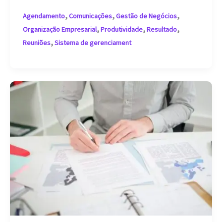
dicas
,
,
,
Agendamento
Comunicações
Gestão de Negócios
para
,
,
,
Organização Empresarial
Produtividade
Resultado
melhorar
,
Reuniões
Sistema de gerenciament
a
comunicação
interna
da
empresa