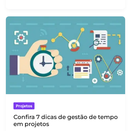
ferramentas
de
BI
ou
uso
do
excel?
Projetos
Confira 7 dicas de gestão de tempo
em projetos