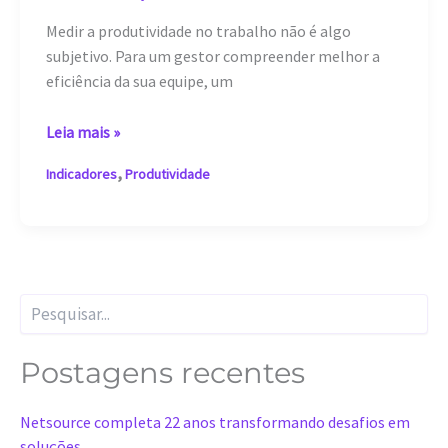
Medir a produtividade no trabalho não é algo
subjetivo. Para um gestor compreender melhor a
eficiência da sua equipe, um
Como
Leia mais »
medir
,
Indicadores
Produtividade
a
produtividade
no
trabalho?
Descubra
P
aqui!
e
s
q
Postagens recentes
u
i
Netsource completa 22 anos transformando desafios em
s
a
soluções