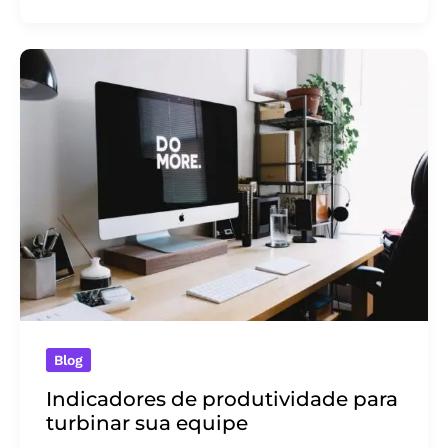
já
é
hora
de
contratar
um
software
de
gestão
Blog
Indicadores de produtividade para
turbinar sua equipe