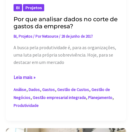
BI
Projetos
Por que analisar dados no corte de
gastos da empresa?
BI
,
Projetos
/ Por
Netsource
/
28 de junho de 2017
A busca pela produtividade é, para as organizações,
uma luta pela própria sobrevivência. Hoje, para se
destacar em um mercado
Por
Leia mais »
que
,
,
,
,
Análise
Dados
Gastos
Gestão de Custos
Gestão de
analisar
,
,
,
Negócios
Gestão empresarial integrada
Planejamento
dados
Produtividade
no
corte
de
gastos