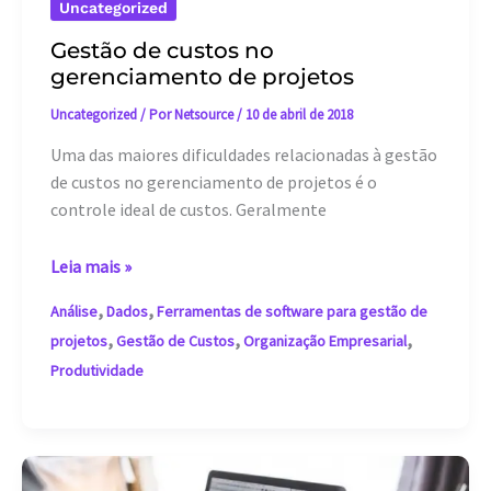
Uncategorized
Gestão de custos no
gerenciamento de projetos
Uncategorized
/ Por
Netsource
/
10 de abril de 2018
Uma das maiores dificuldades relacionadas à gestão
de custos no gerenciamento de projetos é o
controle ideal de custos. Geralmente
Gestão
Leia mais »
de
,
,
Análise
Dados
Ferramentas de software para gestão de
custos
,
,
,
projetos
Gestão de Custos
Organização Empresarial
no
Produtividade
gerenciamento
de
projetos