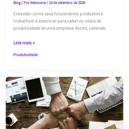
Blog
/ Por
Netsource
/
10 de setembro de 2020
Entender como seus funcionários produzem e
trabalham é essencial para saber os níveis de
produtividade de uma empresa. Assim, sabendo
Indicadores
Leia mais »
de
Produtividade
produtividade
para
turbinar
sua
equipe