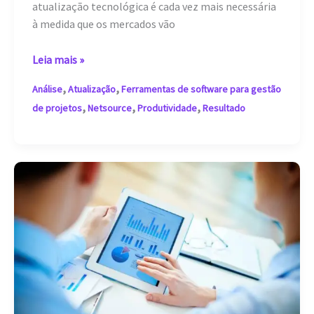
atualização tecnológica é cada vez mais necessária
à medida que os mercados vão
Vantagem
Leia mais »
competitiva
,
,
Análise
Atualização
Ferramentas de software para gestão
através
,
,
,
de projetos
Netsource
Produtividade
Resultado
da
atualização
tecnológica