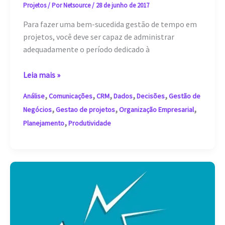
Projetos
/ Por
Netsource
/
28 de junho de 2017
Para fazer uma bem-sucedida gestão de tempo em
projetos, você deve ser capaz de administrar
adequadamente o período dedicado à
Confira
Leia mais »
7
,
,
,
,
,
Análise
Comunicações
CRM
Dados
Decisões
Gestão de
dicas
,
,
,
Negócios
Gestao de projetos
Organização Empresarial
de
,
Planejamento
Produtividade
gestão
de
tempo
em
projetos