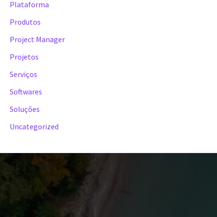
Plataforma
Produtos
Project Manager
Projetos
Serviços
Softwares
Soluções
Uncategorized