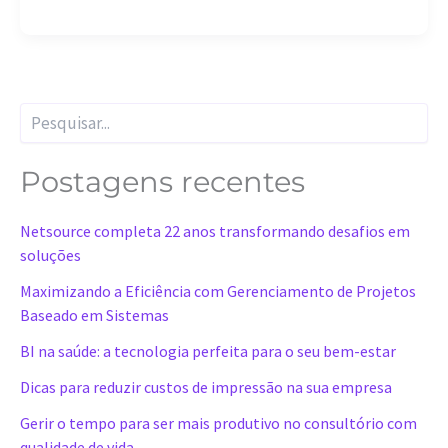
como
fazer
orçamento
de
P
projetos
e
s
q
Postagens recentes
u
i
Netsource completa 22 anos transformando desafios em
s
a
soluções
r
Maximizando a Eficiência com Gerenciamento de Projetos
Baseado em Sistemas
BI na saúde: a tecnologia perfeita para o seu bem-estar
Dicas para reduzir custos de impressão na sua empresa
Gerir o tempo para ser mais produtivo no consultório com
qualidade de vida