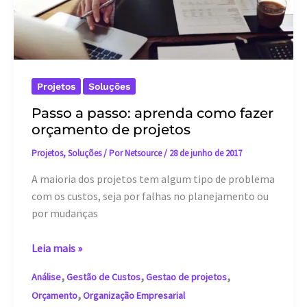
Projetos
Soluções
Passo a passo: aprenda como fazer
orçamento de projetos
Projetos
,
Soluções
/ Por
Netsource
/
28 de junho de 2017
A maioria dos projetos tem algum tipo de problema
com os custos, seja por falhas no planejamento ou
por mudanças
Passo
Leia mais »
a
,
,
,
Análise
Gestão de Custos
Gestao de projetos
passo:
,
Orçamento
Organização Empresarial
aprenda