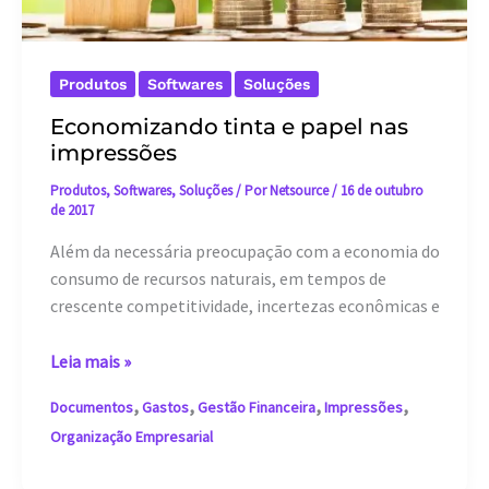
Produtos
Softwares
Soluções
Economizando tinta e papel nas
impressões
Produtos
,
Softwares
,
Soluções
/ Por
Netsource
/
16 de outubro
de 2017
Além da necessária preocupação com a economia do
consumo de recursos naturais, em tempos de
crescente competitividade, incertezas econômicas e
Economizando
Leia mais »
tinta
,
,
,
,
Documentos
Gastos
Gestão Financeira
Impressões
e
Organização Empresarial
papel
nas