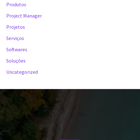
Produtos
Project Manager
Projetos
Serviços
Softwares
Soluções
Uncategorized