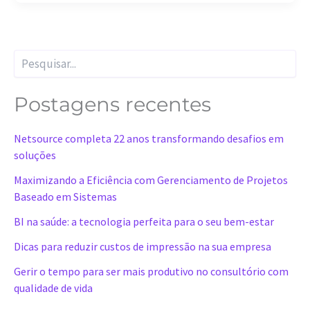
impressões
P
e
s
q
Postagens recentes
u
i
Netsource completa 22 anos transformando desafios em
s
a
soluções
r
Maximizando a Eficiência com Gerenciamento de Projetos
Baseado em Sistemas
BI na saúde: a tecnologia perfeita para o seu bem-estar
Dicas para reduzir custos de impressão na sua empresa
Gerir o tempo para ser mais produtivo no consultório com
qualidade de vida