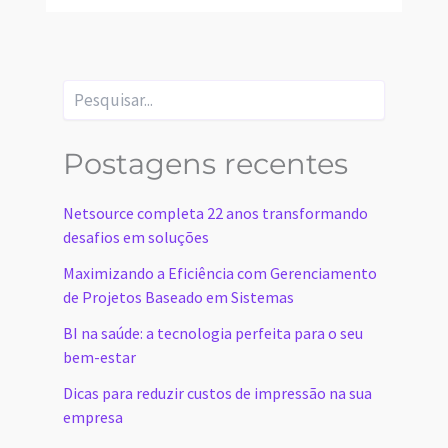
Video 06.3 – Importar
Documentos via
Upload
Por
Netsource
/
3 de maio de 2022
Compartilhar