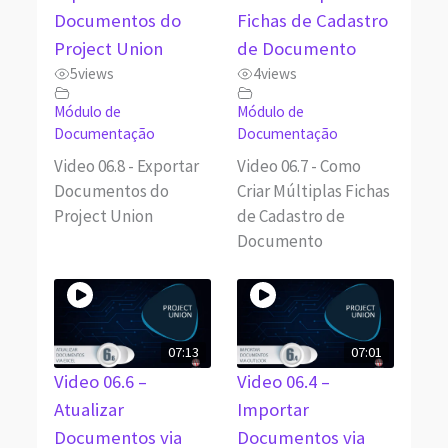
Documentos do
Fichas de Cadastro
Project Union
de Documento
5
views
4
views
Módulo de
Módulo de
Documentação
Documentação
Video 06.8 - Exportar
Video 06.7 - Como
Documentos do
Criar Múltiplas Fichas
Project Union
de Cadastro de
Documento
07:13
07:01
Video 06.6 –
Video 06.4 –
Atualizar
Importar
Documentos via
Documentos via