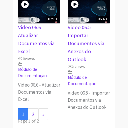
07:13
06:48
Video 06.6 –
Video 06.5 –
Atualizar
Importar
Documentos via
Documentos via
Excel
Anexos do
6
views
Outlook
5
views
Módulo de
Documentação
Módulo de
Documentação
Video 06.6 - Atualizar
Documentos via
Video 06.5 - Importar
Excel
Documentos via
Anexos do Outlook
1
2
»
Page 1 of 2