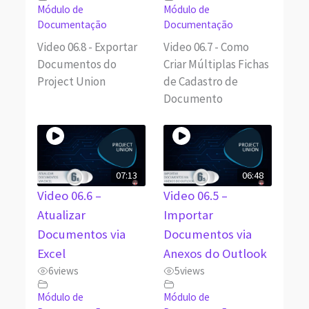
Módulo de
Módulo de
Documentação
Documentação
Video 06.8 - Exportar
Video 06.7 - Como
Documentos do
Criar Múltiplas Fichas
Project Union
de Cadastro de
Documento
07:13
06:48
Video 06.6 –
Video 06.5 –
Atualizar
Importar
Documentos via
Documentos via
Excel
Anexos do Outlook
6
views
5
views
Módulo de
Módulo de