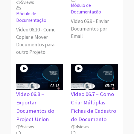
5
views
Módulo de
Documentação
Módulo de
Documentação
Video 06.9 - Enviar
Documentos por
Video 06.10 - Como
Email
Copiar e Mover
Documentos para
outro Projeto
03:15
05:27
Video 06.8 –
Video 06.7 – Como
Exportar
Criar Múltiplas
Documentos do
Fichas de Cadastro
Project Union
de Documento
5
views
4
views