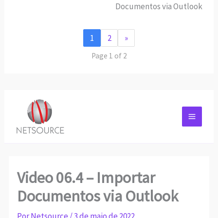
Documentos via Outlook
1
2
»
Page 1 of 2
Video 06.4 – Importar
Documentos via Outlook
Por
Netsource
/
3 de maio de 2022