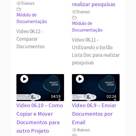
5
views
realizar pesquisas
5
views
Módulo de
Documentação
Módulo de
Documentação
Video 06.12 -
Comparar
Video 06.11 -
Documentos
Utilizando o botão
Lista Doc para realizar
pesquisas
04:59
02:24
Video 06.10 – Como
Video 06.9 – Enviar
Copiar e Mover
Documentos por
Documentos para
Email
4
views
outro Projeto