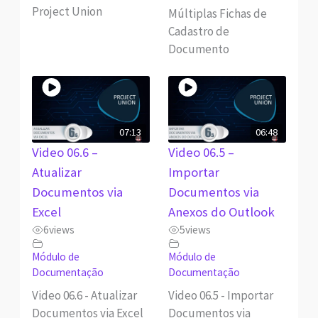
Project Union
Múltiplas Fichas de
Cadastro de
Documento
07:13
06:48
Video 06.6 –
Video 06.5 –
Atualizar
Importar
Documentos via
Documentos via
Excel
Anexos do Outlook
6
views
5
views
Módulo de
Módulo de
Documentação
Documentação
Video 06.6 - Atualizar
Video 06.5 - Importar
Documentos via Excel
Documentos via