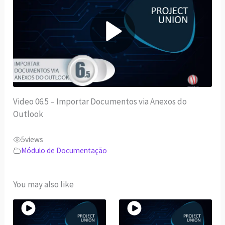
P
l
a
Video 06.5 – Importar Documentos via Anexos do
y
Outlook
V
5
views
Módulo de Documentação
i
d
You may also like
e
o