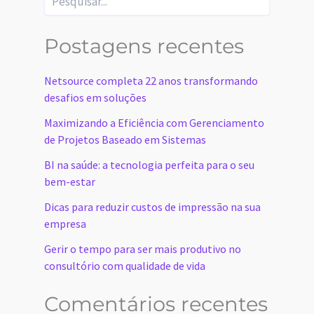
Video 06 – Cadastro de
Documentos
Por
Netsource
/
3 de maio de 2022
Compartilhar
Video 06 – Cadastro de Documentos
9
views
Módulo de Documentação