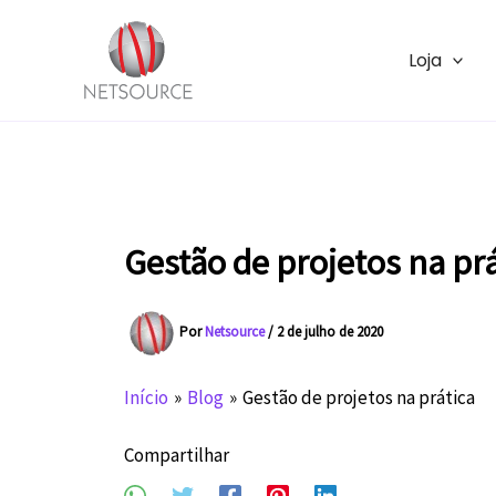
Ir
para
Loja
o
conteúdo
Gestão de projetos na pr
Por
Netsource
/
2 de julho de 2020
Início
Blog
Gestão de projetos na prática
Compartilhar