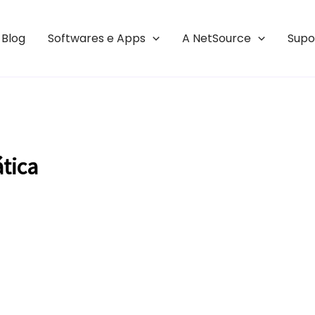
Blog
Softwares e Apps
A NetSource
Supo
ática