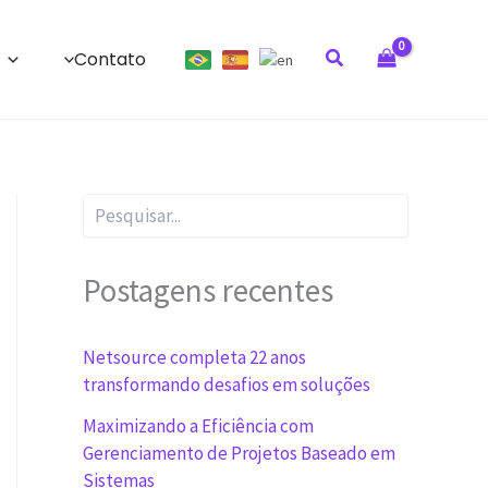
Pesquisar
Contato
P
e
s
q
Postagens recentes
u
i
s
Netsource completa 22 anos
a
r
transformando desafios em soluções
Maximizando a Eficiência com
Gerenciamento de Projetos Baseado em
Sistemas