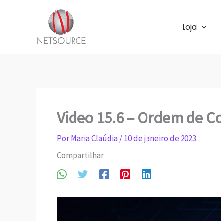
Ir
para
Loja
o
conteúdo
Video 15.6 – Ordem de 
Por
Maria Claúdia
/
10 de janeiro de 2023
Compartilhar