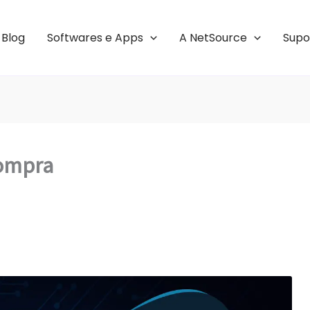
Blog
Softwares e Apps
A NetSource
Supo
Compra