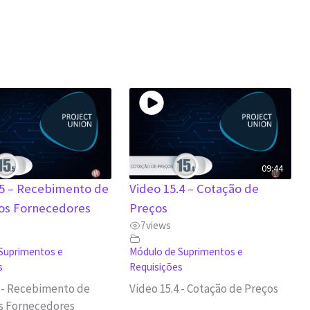
d
e
o
09:44
.5 – Recebimento de
Video 15.4 – Cotação de
os Fornecedores
Preços
7
views
Suprimentos e
Módulo de Suprimentos e
s
Requisições
5 - Recebimento de
Video 15.4 - Cotação de Preços
s Fornecedores